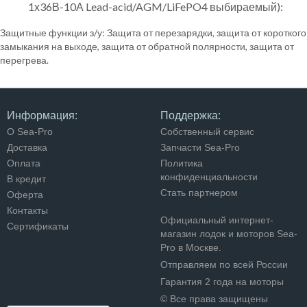
1х36В-10А Lead-acid/AGM/LiFePO4 выбираемый):
Защитные функции з/у: Защита от перезарядки, защита от короткого
замыкания на выходе, защита от обратной полярности, защита от
перегрева.
Информация:
Поддержка:
О Sea-Pro
Собственный сервис
Доставка
Запчасти Sea-Pro
Оплата
Политика
конфиденциальности
В кредит
Стать партнером
Оферта
Контакты
Официальный интернет-
Сертификаты
магазин лодок и моторов Sea-
Pro в Москве.
Отправляем по всей России
Гарантия 2 года на моторы
© Все права защищены