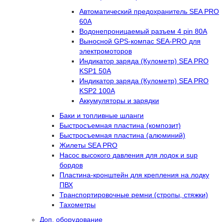
Автоматический предохранитель SEA PRO
60А
Водонепроницаемый разъем 4 pin 80А
Выносной GPS-компас SEA-PRO для
электромоторов
Индикатор заряда (Кулометр) SEA PRO
KSP1 50А
Индикатор заряда (Кулометр) SEA PRO
KSP2 100А
Аккумуляторы и зарядки
Баки и топливные шланги
Быстросъемная пластина (композит)
Быстросъемная пластина (алюминий)
Жилеты SEA PRO
Насос высокого давления для лодок и sup
бордов
Пластина-кронштейн для крепления на лодку
ПВХ
Транспортировочные ремни (стропы, стяжки)
Тахометры
Доп. оборудование