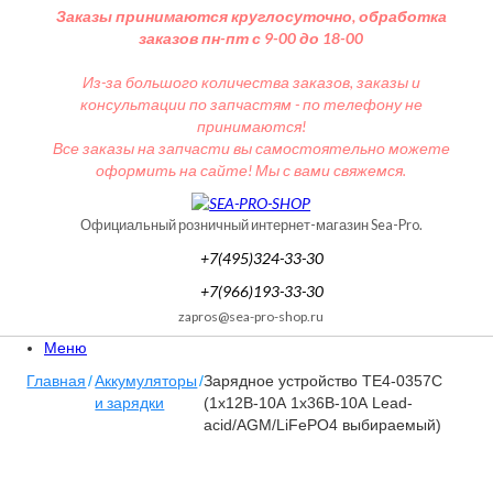
Заказы принимаются круглосуточно, обработка
заказов пн-пт с 9-00 до 18-00
Из-за большого количества заказов, заказы и
консультации по запчастям - по телефону не
принимаются!
Все заказы на запчасти вы самостоятельно можете
оформить на сайте! Мы с вами свяжемся.
Официальный розничный интернет-магазин Sea-Pro.
+7(495)324-33-30
+7(966)193-33-30
zapros@sea-pro-shop.ru
Меню
Главная
Аккумуляторы
/
/
Зарядное устройство ТЕ4-0357C
и зарядки
(1х12В-10А 1х36В-10А Lead-
acid/AGM/LiFePO4 выбираемый)