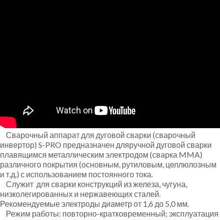
Сварочный аппарат для дуговой сварки (сварочный
инвертор) S-PRO предназначен дляручной дуговой сварки
плавящимся металлическим электродом (сварка MMA)
различного покрытия (основным, рутиловым, целлюлозным
и т.д.) с использованием постоянного тока.
Служит для сварки конструкций из железа, чугуна,
низколегированных и нержавеющих сталей.
Рекомендуемые электроды диаметр от 1,6 до 5,0 мм.
Режим работы: повторно-кратковременный; эксплуатация