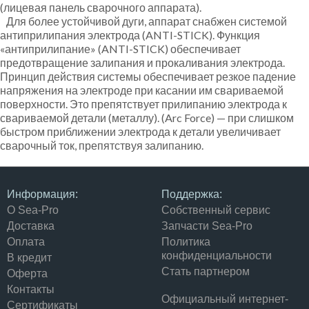
(лицевая панель сварочного аппарата).
Для более устойчивой дуги, аппарат снабжен системой
антиприлипания электрода (ANTI-STICK). Функция
«антиприлипание» (ANTI-STICK) обеспечивает
предотвращение залипания и прокаливания электрода.
Принцип действия системы обеспечивает резкое падение
напряжения на электроде при касании им свариваемой
поверхности. Это препятствует прилипанию электрода к
свариваемой детали (металлу). (Arc Force) — при слишком
быстром приближении электрода к детали увеличивает
сварочный ток, препятствуя залипанию.
Информация:
Поддержка:
О Sea-Pro
Собственный сервис
Доставка
Запчасти Sea-Pro
Оплата
Политика
конфиденциальности
В кредит
Стать партнером
Оферта
Контакты
Официальный интернет-
Сертификаты