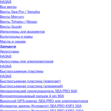
НАЗАД
Все винты
Винты Sea-Pro / Yamaha
Винты Mercury
Винты Tohatsu / Nissan
Винты Suzuki
Импеллеры для водометов
Болотоходы и рамы
Масла и смазки
Запчасти
Аксессуары
НАЗАД
Аксессуары для электромоторов
НАЗАД
Быстросъемные пластины
НАЗАД
Быстросъемная пластина (композит)
Быстросъемная пластина (алюминий)
Автоматический предохранитель SEA PRO 60А
Водонепроницаемый разъем 4 pin 80А
Выносной GPS-компас SEA-PRO для электромоторов
Индикатор заряда (Кулометр) SEA PRO KSP1 50А
Индикатор заряда (Кулометр) SEA PRO KSP2 100А