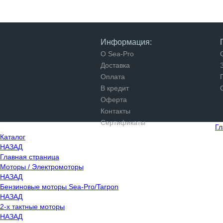
Информация:
О Sea-Pro
Доставка
Оплата
В кредит
Оферта
Контакты
Сертификаты
Гл
Каталог
НАЗАД
Главная страница
Моторы / Электромоторы
НАЗАД
Бензиновые моторы Sea-Pro/Tarpon
НАЗАД
2-х тактные моторы
НАЗАД