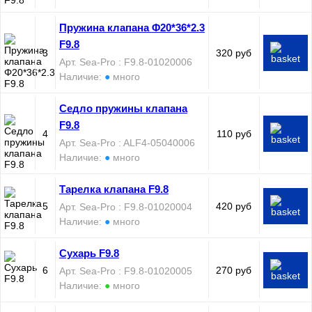
Пружина клапана Φ20*36*2.3
F9.8
3
320 руб
Арт. Sea-Pro : F9.8-01020006
Наличие:
●
много
Седло пружины клапана
F9.8
4
110 руб
Арт. Sea-Pro : ALF4-05040006
Наличие:
●
много
Тарелка клапана F9.8
5
420 руб
Арт. Sea-Pro : F9.8-01020004
Наличие:
●
много
Сухарь F9.8
6
270 руб
Арт. Sea-Pro : F9.8-01020005
Наличие:
●
много