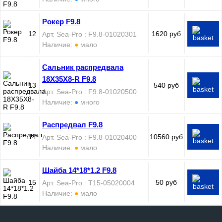
Рокер F9.8
12
1620 руб
Арт. Sea-Pro : F9.8-01020301
Наличие:
●
мало
Сальник распредвала
18X35X8-R F9.8
13
540 руб
Арт. Sea-Pro : F9.8-01020500
Наличие:
●
много
Распредвал F9.8
14
10560 руб
Арт. Sea-Pro : F9.8-01020400
Наличие:
●
мало
Шайба 14*18*1.2 F9.8
15
50 руб
Арт. Sea-Pro : T15-05020004
Наличие:
●
мало