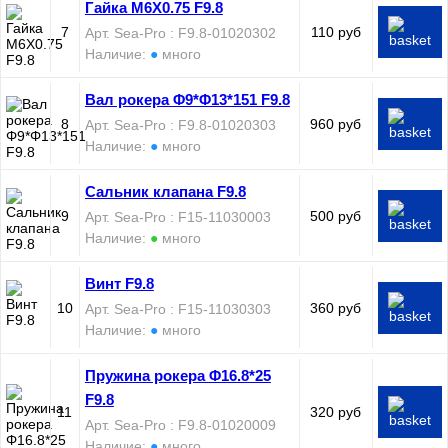
Гайка M6X0.75 F9.8
7
110 руб
Арт. Sea-Pro : F9.8-01020302
Наличие:
●
много
Вал рокера Φ9*Φ13*151 F9.8
8
960 руб
Арт. Sea-Pro : F9.8-01020303
Наличие:
●
много
Сальник клапана F9.8
9
500 руб
Арт. Sea-Pro : F15-11030003
Наличие:
●
много
Винт F9.8
10
360 руб
Арт. Sea-Pro : F15-11030303
Наличие:
●
много
Пружина рокера Φ16.8*25
F9.8
11
320 руб
Арт. Sea-Pro : F9.8-01020009
Наличие:
●
много