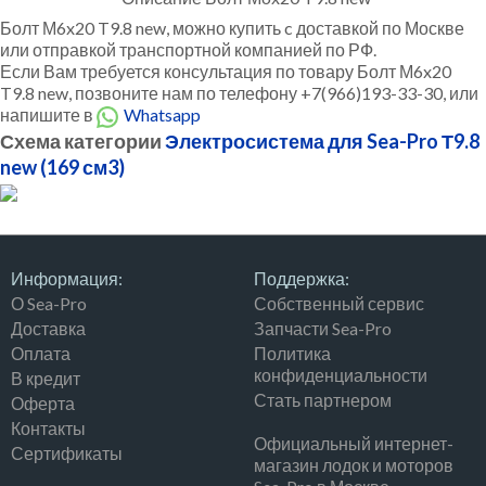
Болт М6x20 T9.8 new, можно купить c доставкой по Москве
или отправкой транспортной компанией по РФ.
Если Вам требуется консультация по товару Болт М6x20
T9.8 new, позвоните нам по телефону +7(966)193-33-30, или
напишите в
Whatsapp
Схема категории
Электросистема для Sea-Pro Т9.8
new (169 см3)
Информация:
Поддержка:
О Sea-Pro
Собственный сервис
Доставка
Запчасти Sea-Pro
Оплата
Политика
конфиденциальности
В кредит
Стать партнером
Оферта
Контакты
Официальный интернет-
Сертификаты
магазин лодок и моторов