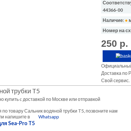
Соответству
44366-00
Наличие:
●
Номер на сх
250 р.
Официальный
Доставка по 
Свой сервис.
ной трубки T5
о купить c доставкой по Москве или отправкой
 по товару Сальник водяной трубки T5, позвоните нам
или напишите в
Whatsapp
ля Sea-Pro T5