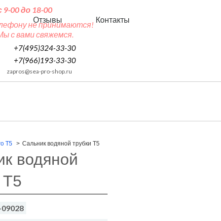
9-00 до 18-00
Отзывы
Контакты
телефону не принимаются!
ы с вами свяжемся.
+7(495)324-33-30
+7(966)193-33-30
zapros@sea-pro-shop.ru
ro T5
Сальник водяной трубки T5
ик водяной
 T5
-09028