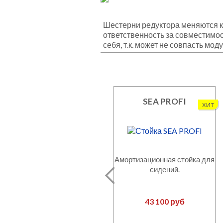
Шестерни редуктора меняются к
ответственность за совместимос
себя, т.к. может не совпасть мод
SEA PROFI
хит
Амортизационная стойка для
сидений.
43 100 руб