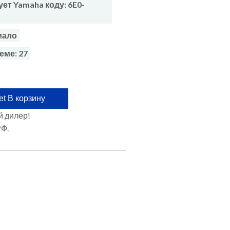
ет Yamaha коду: 6E0-
мало
еме: 27
В корзину
 дилер!
РФ.