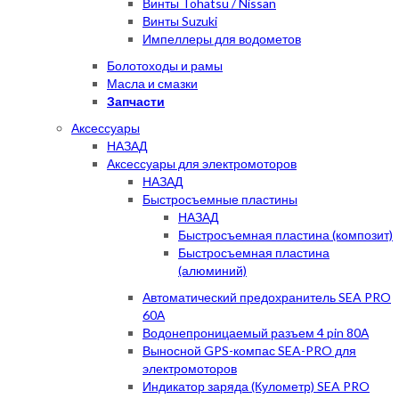
Винты Tohatsu / Nissan
Винты Suzuki
Импеллеры для водометов
Болотоходы и рамы
Масла и смазки
Запчасти
Аксессуары
НАЗАД
Аксессуары для электромоторов
НАЗАД
Быстросъемные пластины
НАЗАД
Быстросъемная пластина (композит)
Быстросъемная пластина
(алюминий)
Автоматический предохранитель SEA PRO
60А
Водонепроницаемый разъем 4 pin 80А
Выносной GPS-компас SEA-PRO для
электромоторов
Индикатор заряда (Кулометр) SEA PRO