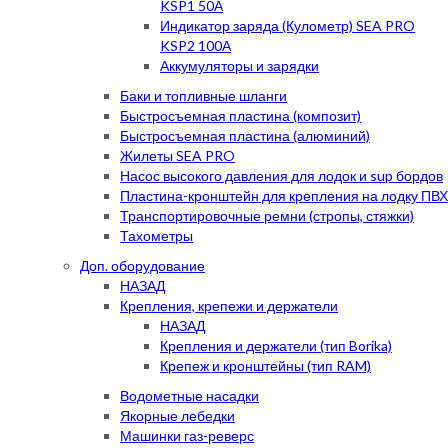
KSP1 50А
Индикатор заряда (Кулометр) SEA PRO
KSP2 100А
Аккумуляторы и зарядки
Баки и топливные шланги
Быстросъемная пластина (композит)
Быстросъемная пластина (алюминий)
Жилеты SEA PRO
Насос высокого давления для лодок и sup бордов
Пластина-кронштейн для крепления на лодку ПВХ
Транспортировочные ремни (стропы, стяжки)
Тахометры
Доп. оборудование
НАЗАД
Крепления, крепежи и держатели
НАЗАД
Крепления и держатели (тип Borika)
Крепеж и кронштейны (тип RAM)
Водометные насадки
Якорные лебедки
Машинки газ-реверс