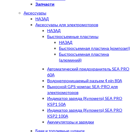
Запчасти
Аксессуары
НАЗАД
Аксессуары для электромоторов
НАЗАД
Быстросъемные пластины
НАЗАД
Быстросъемная пластина (композит)
Быстросъемная пластина
(алюминий)
Автоматический предохранитель SEA PRO
60А
Водонепроницаемый разъем 4 pin 80А
Выносной GPS-компас SEA-PRO для
электромоторов
Индикатор заряда (Кулометр) SEA PRO
KSP1 50А
Индикатор заряда (Кулометр) SEA PRO
KSP2 100А
Аккумуляторы и зарядки
Баки и топливные шланги