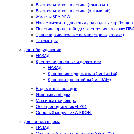
Быстросъемная пластина (композит)
Быстросъемная пластина (алюминий)
Жилеты SEA PRO
Насос высокого давления для лодок и sup бордов
Пластина-кронштейн для крепления на лодку ПВХ
Транспортировочные ремни (стропы, стяжки)
Тахометры
Доп. оборудование
НАЗАД
Крепления, крепежи и держатели
НАЗАД
Крепления и держатели (тип Borika)
Крепеж и кронштейны (тип RAM)
Водометные насадки
Якорные лебедки
Машинки газ-реверс
Электроподъемник ELP01
Опорный модуль SEA PROFI
Для гаража и дома
НАЗАД
Сварочный аппарат инвертор S-Pro 200